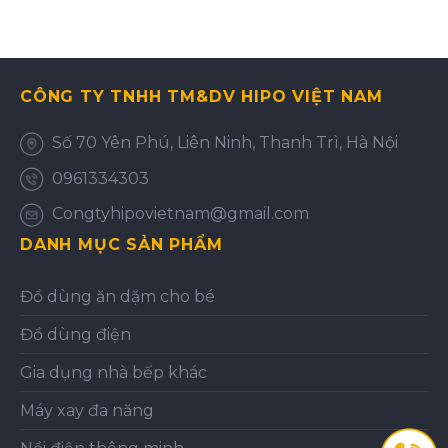
CÔNG TY TNHH TM&DV HIPO VIỆT NAM
Số 70 Yên Phú, Liên Ninh, Thanh Trì, Hà Nội
0961334303
Congtyhipovietnam@gmail.com
DANH MỤC SẢN PHẨM
Đồ dùng ăn dặm cho bé
Đồ dùng điện
Gia dụng nhà bếp khác
Máy xay đa năng