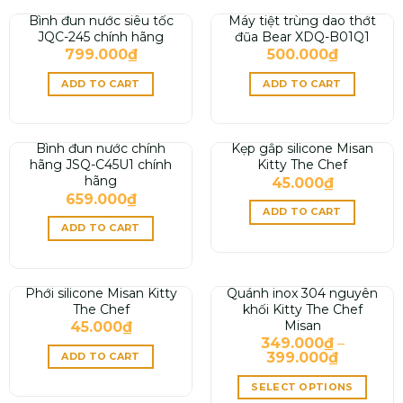
Bình đun nước siêu tốc
Máy tiệt trùng dao thớt
JQC-245 chính hãng
đũa Bear XDQ-B01Q1
799.000
₫
500.000
₫
ADD TO CART
ADD TO CART
Bình đun nước chính
Kẹp gắp silicone Misan
hãng JSQ-C45U1 chính
Kitty The Chef
hãng
45.000
₫
659.000
₫
ADD TO CART
ADD TO CART
Phới silicone Misan Kitty
Quánh inox 304 nguyên
The Chef
khối Kitty The Chef
Misan
45.000
₫
349.000
₫
–
399.000
₫
ADD TO CART
SELECT OPTIONS