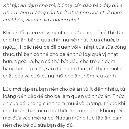
Khi tập ăn dặm cho trẻ, bố mẹ cần đảo bảo đầy đủ 4
nhóm dinh dưỡng cần thiết như: tinh bột, chất đạm,
chất béo, vitamin và khoáng chất
Khi bé đã quen với vị ngọt của sữa bạn, thì có thể tập
cho trẻ ăn bằng quả chín nghiền nát (quả chuối, bí
ngô,…). Hoặc nếu bé đã quen với vị nhạt của sữa công
thức, thì bạn có thể cho bé ăn thử loại quả vị nhạt
hơn. Ngoài ra, bạn có thể bắt đầu cho trẻ ăn dặm
bằng bột ngũ cốc, sau đó thêm đạm, rồi thêm một ít
chất béo và cuối cùng mới cho ăn thêm rau xanh.
Lúc mới tập ăn, bạn nên cho bé ăn từ ít đến nhiều, từ
loãng đến đặc để cho bé làm quen với thức ăn. Thức
ăn của bé không cần thêm muối và đường. Trước khi
cho bé ăn, bạn nên thử thức ăn còn nóng không rồi
mới đưa vào miệng bé. Ngoài những lúc tập ăn, bạn
nên cho bé bú sữa bạn đầy đủ.