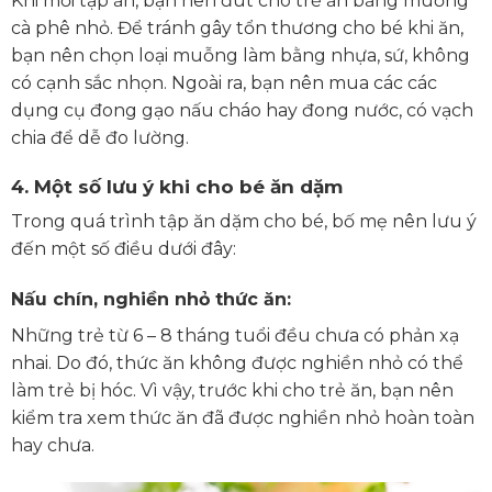
Khi mới tập ăn, bạn nên đút cho trẻ ăn bằng muỗng
cà phê nhỏ. Để tránh gây tổn thương cho bé khi ăn,
bạn nên chọn loại muỗng làm bằng nhựa, sứ, không
có cạnh sắc nhọn. Ngoài ra, bạn nên mua các các
dụng cụ đong gạo nấu cháo hay đong nước, có vạch
chia để dễ đo lường.
4. Một số lưu ý khi cho bé ăn dặm
Trong quá trình tập ăn dặm cho bé, bố mẹ nên lưu ý
đến một số điều dưới đây:
Nấu chín, nghiền nhỏ thức ăn:
Những trẻ từ 6 – 8 tháng tuổi đều chưa có phản xạ
nhai. Do đó, thức ăn không được nghiền nhỏ có thể
làm trẻ bị hóc. Vì vậy, trước khi cho trẻ ăn, bạn nên
kiểm tra xem thức ăn đã được nghiền nhỏ hoàn toàn
hay chưa.