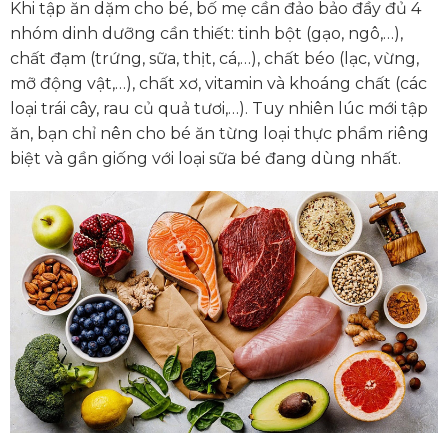
Khi tập ăn dặm cho bé, bố mẹ cần đảo bảo đầy đủ 4
nhóm dinh dưỡng cần thiết: tinh bột (gạo, ngô,…),
chất đạm (trứng, sữa, thịt, cá,…), chất béo (lạc, vừng,
mỡ động vật,…), chất xơ, vitamin và khoáng chất (các
loại trái cây, rau củ quả tươi,…). Tuy nhiên lúc mới tập
ăn, bạn chỉ nên cho bé ăn từng loại thực phẩm riêng
biệt và gần giống với loại sữa bé đang dùng nhất.