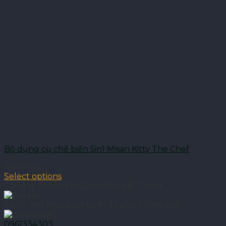
Bộ dụng cụ chế biến 5in1 Misan Kitty The Chef
199.000
₫
Select options
Công ty TNHH TM&DV HIPO VIỆT NAM
Số 70 Yên Phú, Liên Ninh, Thanh Trì, Hà Nội
0961334303