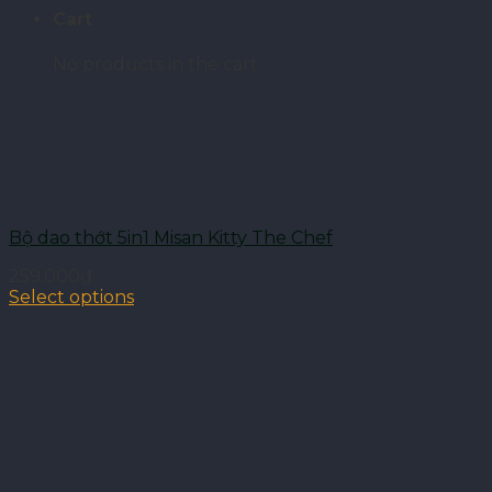
Cart
No products in the cart.
Bộ dao thớt 5in1 Misan Kitty The Chef
259.000
₫
Select options