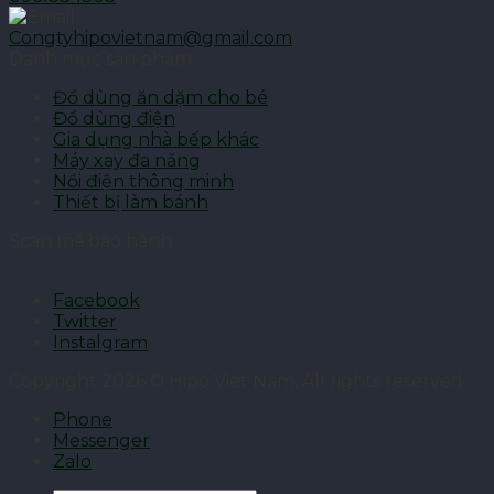
Congtyhipovietnam@gmail.com
Danh mục sản phẩm
Đồ dùng ăn dặm cho bé
Đồ dùng điện
Gia dụng nhà bếp khác
Máy xay đa năng
Nồi điện thông minh
Thiết bị làm bánh
Scan mã bảo hành
Facebook
Twitter
Instalgram
Copyright 2026 © Hipo Viet Nam, All rights reserved.
Phone
Messenger
Zalo