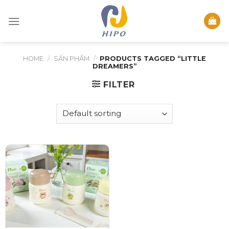
Skip
to
content
HOME
/
SẢN PHẨM
/
PRODUCTS TAGGED “LITTLE
DREAMERS”
FILTER