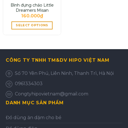
Bình đựng cháo Little
Dreamers Misan
160.000
₫
SELECT OPTIONS
CÔNG TY TNHH TM&DV HIPO VIỆT NAM
Số 70 Yên Phú, Liên Ninh, Thanh Trì, Hà Nội
0961334303
Congtyhipovietnam@gmail.com
DANH MỤC SẢN PHẨM
Đồ dùng ăn dặm cho bé