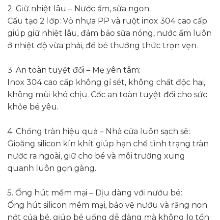
2. Giữ nhiệt lâu – Nước ấm, sữa ngon:
Cấu tạo 2 lớp: Vỏ nhựa PP và ruột inox 304 cao cấp
giúp giữ nhiệt lâu, đảm bảo sữa nóng, nước ấm luôn
ở nhiệt độ vừa phải, để bé thưởng thức trọn vẹn.
3. An toàn tuyệt đối – Mẹ yên tâm:
Inox 304 cao cấp không gỉ sét, không chất độc hại,
không mùi khó chịu. Cốc an toàn tuyệt đối cho sức
khỏe bé yêu.
4. Chống tràn hiệu quả – Nhà cửa luôn sạch sẽ:
Gioăng silicon kín khít giúp hạn chế tình trạng tràn
nước ra ngoài, giữ cho bé và môi trường xung
quanh luôn gọn gàng.
5. Ống hút mềm mại – Dịu dàng với nướu bé:
Ống hút silicon mềm mại, bảo vệ nướu và răng non
nớt của bé, giúp bé uống dễ dàng mà không lo tổn