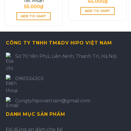
Tiết Misan
45.000
₫
55.000
₫
ADD TO CART
ADD TO CART
CÔNG TY TNHH TM&DV HIPO VIỆT NAM
Số 70 Yên Phú, Liên Ninh, Thanh Trì, Hà Nội
0961334303
Congtyhipovietnam@gmail.com
DANH MỤC SẢN PHẨM
Đồ dùng ăn dặm cho bé