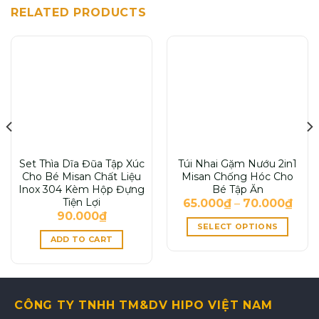
RELATED PRODUCTS
Set Thìa Dĩa Đũa Tập Xúc
Túi Nhai Gặm Nướu 2in1
Cho Bé Misan Chất Liệu
Misan Chống Hóc Cho
Inox 304 Kèm Hộp Đựng
Bé Tập Ăn
Tiện Lợi
65.000
₫
–
70.000
₫
90.000
₫
SELECT OPTIONS
ADD TO CART
CÔNG TY TNHH TM&DV HIPO VIỆT NAM