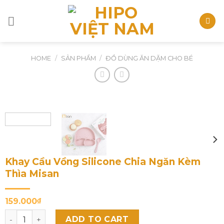
Skip
to
content
HOME
/
SẢN PHẨM
/
ĐỒ DÙNG ĂN DẶM CHO BÉ
Khay Cầu Vồng Silicone Chia Ngăn Kèm
Thìa Misan
159.000
₫
Khay Cầu Vồng Silicone Chia Ngăn Kèm Thìa Misan quant
ADD TO CART