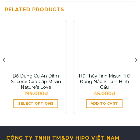
RELATED PRODUCTS
Bộ Dụng Cụ Ăn Dặm
Hũ Thủy Tinh Misan Trữ
Silicone Cao Cấp Misan
Đông Nắp Silicon Hình
Nature’s Love
Gấu
199.000
₫
45.000
₫
SELECT OPTIONS
ADD TO CART
CÔNG TY TNHH TM&DV HIPO VIỆT NAM