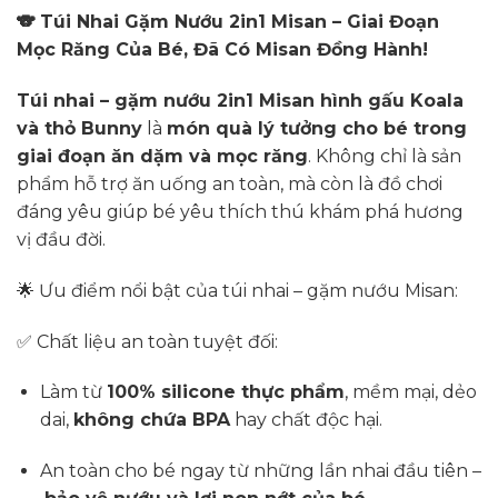
🐨 Túi Nhai Gặm Nướu 2in1 Misan – Giai Đoạn
Mọc Răng Của Bé, Đã Có Misan Đồng Hành!
Túi nhai – gặm nướu 2in1 Misan hình gấu Koala
và thỏ Bunny
là
món quà lý tưởng cho bé trong
giai đoạn ăn dặm và mọc răng
. Không chỉ là sản
phẩm hỗ trợ ăn uống an toàn, mà còn là đồ chơi
đáng yêu giúp bé yêu thích thú khám phá hương
vị đầu đời.
🌟 Ưu điểm nổi bật của túi nhai – gặm nướu Misan:
✅ Chất liệu an toàn tuyệt đối:
Làm từ
100% silicone thực phẩm
, mềm mại, dẻo
dai,
không chứa BPA
hay chất độc hại.
An toàn cho bé ngay từ những lần nhai đầu tiên –