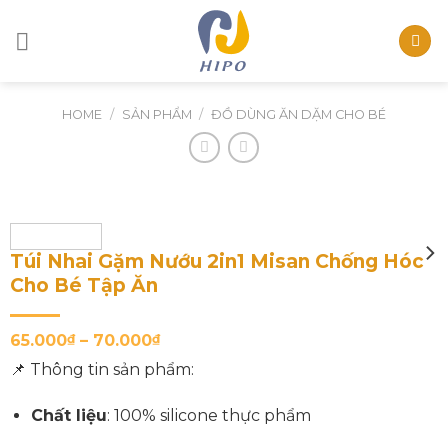
Skip
to
content
HOME
/
SẢN PHẨM
/
ĐỒ DÙNG ĂN DẶM CHO BÉ
Túi Nhai Gặm Nướu 2in1 Misan Chống Hóc
Cho Bé Tập Ăn
65.000
₫
–
70.000
₫
📌 Thông tin sản phẩm:
Chất liệu
: 100% silicone thực phẩm