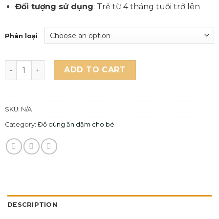
Đối tượng sử dụng
: Trẻ từ 4 tháng tuổi trở lên
Phân loại
Túi Nhai Gặm Nướu 2in1 Misan Chống Hóc Cho Bé Tập Ăn
ADD TO CART
SKU:
N/A
Category:
Đồ dùng ăn dặm cho bé
DESCRIPTION