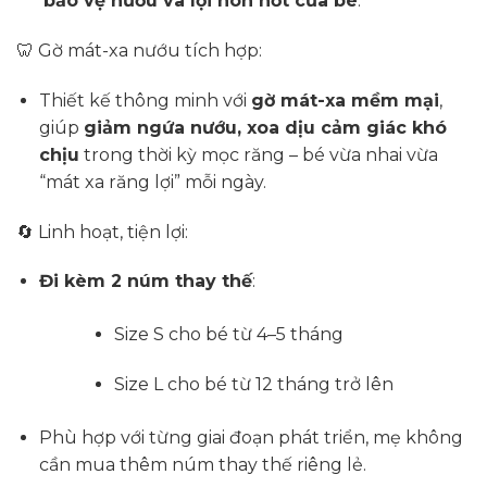
bảo vệ nướu và lợi non nớt của bé
.
🦷 Gờ mát-xa nướu tích hợp:
Thiết kế thông minh với
gờ mát-xa mềm mại
,
giúp
giảm ngứa nướu, xoa dịu cảm giác khó
chịu
trong thời kỳ mọc răng – bé vừa nhai vừa
“mát xa răng lợi” mỗi ngày.
🔄 Linh hoạt, tiện lợi:
Đi kèm 2 núm thay thế
:
Size S cho bé từ 4–5 tháng
Size L cho bé từ 12 tháng trở lên
Phù hợp với từng giai đoạn phát triển, mẹ không
cần mua thêm núm thay thế riêng lẻ.